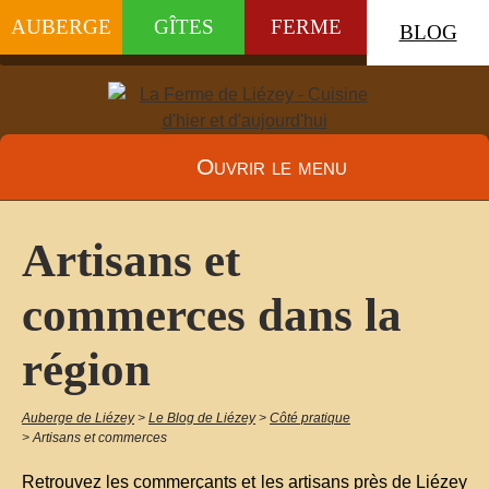
AUBERGE
GÎTES
FERME
BLOG
Ouvrir le menu
Artisans et
commerces dans la
région
Auberge de Liézey
>
Le Blog de Liézey
>
Côté pratique
>
Artisans et commerces
Retrouvez les commerçants et les artisans près de Liézey