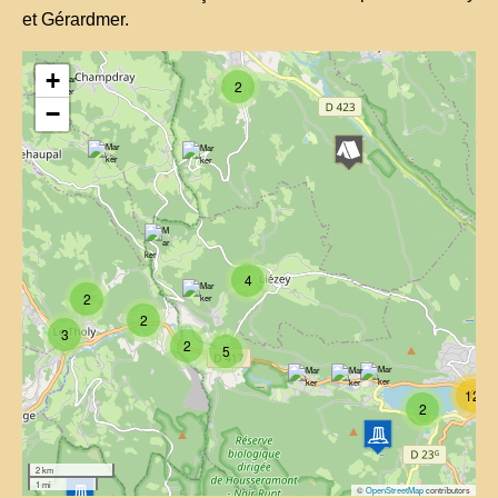
et Gérardmer.
+
2
−
4
2
2
3
2
5
12
2
2 km
1 mi
©
OpenStreetMap
contributors