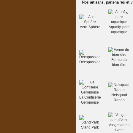
Nos artisans, partenaires et v
Acro-Sphère
Aquafly, parc
aquatique
Ferme du
Décopassion
bien-être
Nelsquad
La Confiserie
Rando
Géromoise
Vosges dans
Stand’Park
l’vent