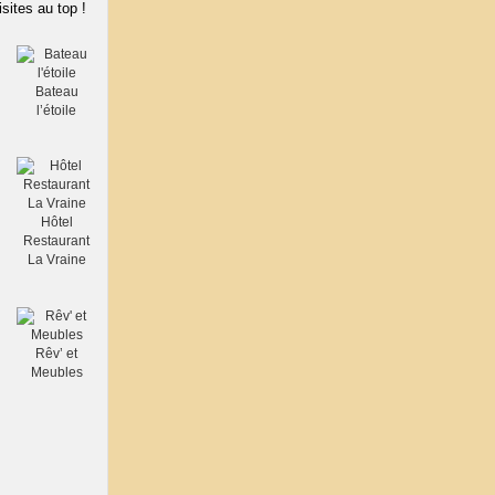
isites au top !
Bateau
l’étoile
Hôtel
Restaurant
La Vraine
Rêv’ et
Meubles