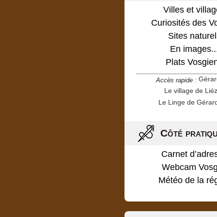
Villes et villa
Curiosités des V
Sites naturel
En images..
Plats Vosgie
Géra
Accès rapide :
Le village de Lié
Le Linge de Gérar
Côté pratiq
Carnet d’adre
Webcam Vosg
Météo de la ré