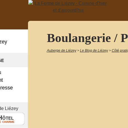
Boulangerie / P
zey
Auberge de Liézey
>
Le Blog de Liézey
>
Côté prati
ge
s
nt
presse
!
de Liézey
Hôtel
e charme