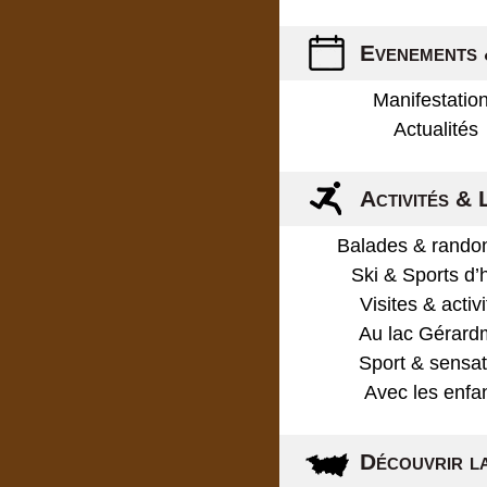
Evenements 
Manifestatio
Actualités
Activités & 
Balades & rando
Ski & Sports d’
Visites & activ
Au lac Gérard
Sport & sensat
Avec les enfa
Découvrir l