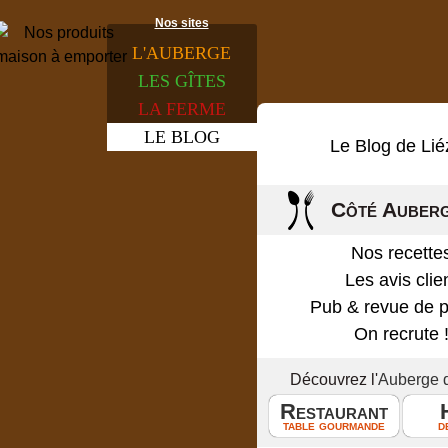
Nos sites
L'
AUBERGE
LES
GÎTES
LA
FERME
LE
BLOG
Le Blog de Lié
Côté Auber
Nos recette
Les avis clie
Pub & revue de 
On recrute 
Découvrez l'
Auberge 
Restaurant
table gourmande
d