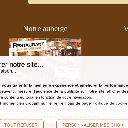
Notre auberge
V
r notre site...
aison...
vous garantir la meilleure expérience et améliorer la performance 
peuvent : mesurer l'audience de la publicité sur notre site, afficher d
re contenu éditorial en fonction de votre navigation.
9, route de Saucefaing, 88400 Liézey
(Vosges)
t moment en cliquant sur le lien en bas de page
Politique de cookie
Tél.
03 29 63 09 51
E-mail :
aubergedeliezey88@gmail.com
TOUT REFUSER
PERSONNALISER MES CHOIX