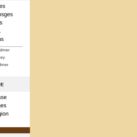
ges
osges
s
.
ns
rdmer
zey
dmer
ue
sse
es
gion