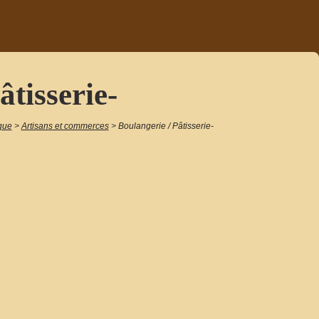
âtisserie-
que
>
Artisans et commerces
>
Boulangerie / Pâtisserie-