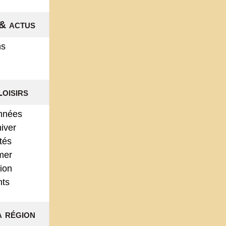
& actus
ns
Loisirs
nnées
hiver
ités
mer
ion
nts
a région