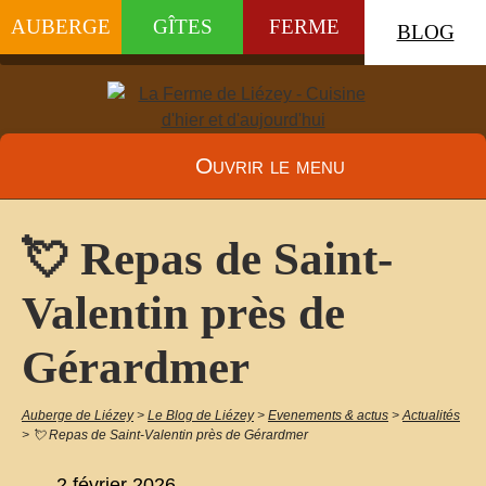
AUBERGE
GÎTES
FERME
BLOG
Ouvrir le menu
💘 Repas de Saint-
Valentin près de
Gérardmer
Auberge de Liézey
>
Le Blog de Liézey
>
Evenements & actus
>
Actualités
>
💘 Repas de Saint-Valentin près de Gérardmer
2 février 2026