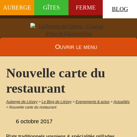
AUBERGE
GÎTES
FERME
BLOG
Ouvrir le menu
Nouvelle carte du
restaurant
Auberge de Liézey
>
Le Blog de Liézey
>
Evenements & actus
>
Actualités
>
Nouvelle carte du restaurant
6 octobre 2017
Plats traditionnels vosgiens & spécialités grillades