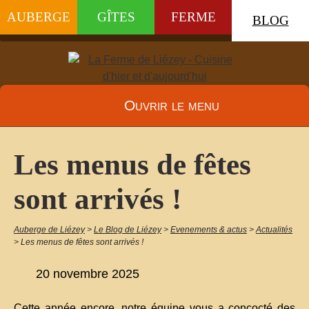
AUBERGE
GÎTES
FERME
BLOG
Ouvrir le menu
Les menus de fêtes
sont arrivés !
Auberge de Liézey
>
Le Blog de Liézey
>
Evenements & actus
>
Actualités
>
Les menus de fêtes sont arrivés !
20 novembre 2025
Cette année encore, notre équipe vous a concocté des