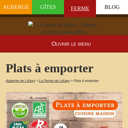
AUBERGE
GÎTES
BLOG
FERME
Ouvrir le menu
Plats à emporter
Auberge de Liézey
>
La Ferme de Liézey
>
Plats à emporter