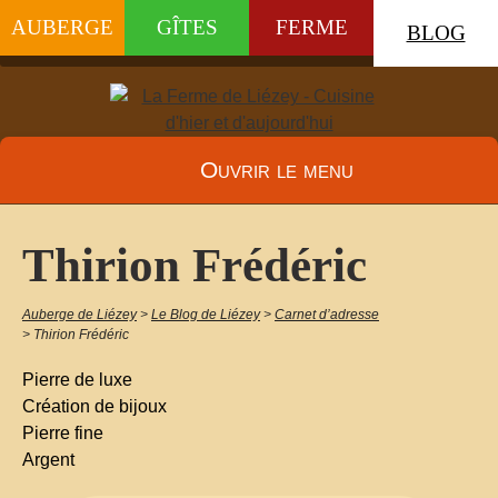
AUBERGE
GÎTES
FERME
BLOG
Ouvrir le menu
Thirion Frédéric
Auberge de Liézey
>
Le Blog de Liézey
>
Carnet d’adresse
>
Thirion Frédéric
Pierre de luxe
Création de bijoux
Pierre fine
Argent