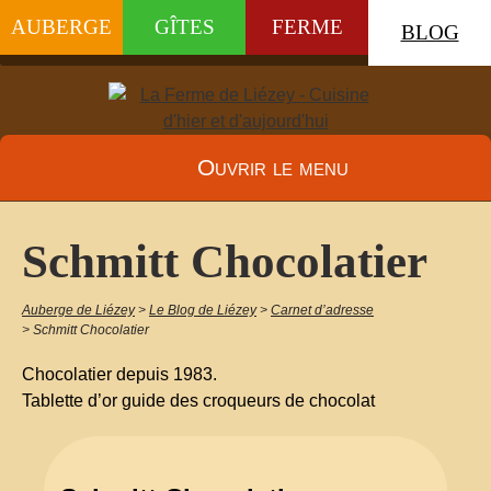
AUBERGE
GÎTES
FERME
BLOG
Ouvrir le menu
Schmitt Chocolatier
Auberge de Liézey
>
Le Blog de Liézey
>
Carnet d’adresse
>
Schmitt Chocolatier
Chocolatier depuis 1983.
Tablette d’or guide des croqueurs de chocolat