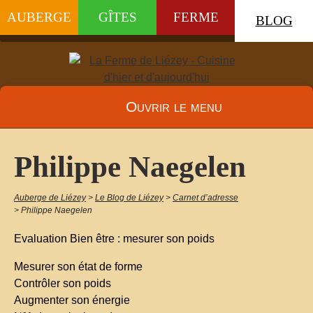
AUBERGE
GÎTES
FERME
BLOG
Ouvrir le menu
Philippe Naegelen
Auberge de Liézey
>
Le Blog de Liézey
>
Carnet d’adresse
>
Philippe Naegelen
Evaluation Bien être : mesurer son poids
Mesurer son état de forme
Contrôler son poids
Augmenter son énergie