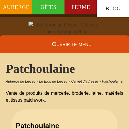
AUBERGE
GÎTES
FERME
BLOG
Ouvrir le menu
Patchoulaine
Auberge de Liézey
>
Le Blog de Liézey
>
Carnet d’adresse
>
Patchoulaine
Vente de produits de mercerie, broderie, laine, matériels
et tissus patchwork,
Patchoulaine