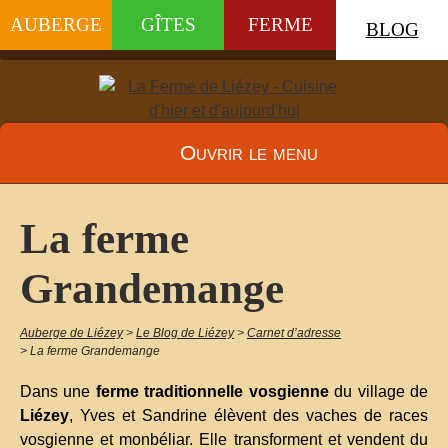
AUBERGE
GÎTES
FERME
BLOG
Ouvrir le menu
La ferme
Grandemange
Auberge de Liézey
>
Le Blog de Liézey
>
Carnet d’adresse
>
La ferme Grandemange
Dans une
ferme traditionnelle vosgienne
du village de
Liézey
, Yves et Sandrine élèvent des vaches de races
vosgienne et monbéliar. Elle transforment et vendent du