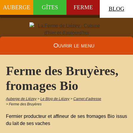
AUBERGE
GÎTES
FERME
BLOG
Ouvrir le menu
Ferme des Bruyères,
fromages Bio
Auberge de Liézey
>
Le Blog de Liézey
>
Carnet d’adresse
>
Ferme des Bruyères
Fermier producteur et affineur de ses fromages Bio issus
du lait de ses vaches