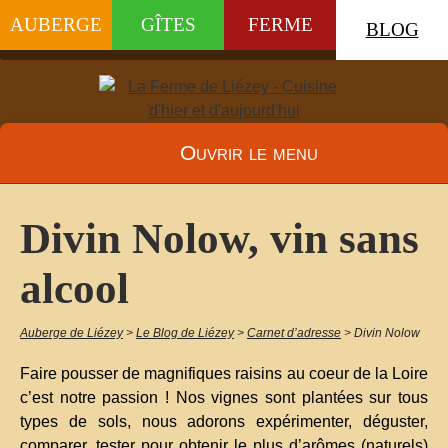
AUBERGE
GÎTES
FERME
BLOG
Ouvrir le menu
Divin Nolow, vin sans
alcool
Auberge de Liézey
>
Le Blog de Liézey
>
Carnet d’adresse
>
Divin Nolow
Faire pousser de magnifiques raisins au coeur de la Loire
c’est notre passion ! Nos vignes sont plantées sur tous
types de sols, nous adorons expérimenter, déguster,
comparer, tester pour obtenir le plus d’arômes (naturels)