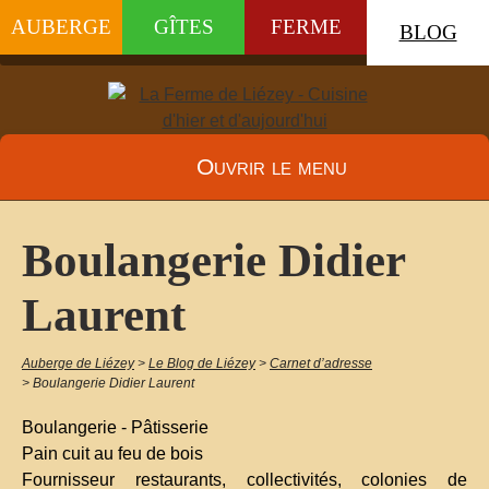
AUBERGE
GÎTES
FERME
BLOG
Ouvrir le menu
Boulangerie Didier
Laurent
Auberge de Liézey
>
Le Blog de Liézey
>
Carnet d’adresse
>
Boulangerie Didier Laurent
Boulangerie - Pâtisserie
Pain cuit au feu de bois
Fournisseur restaurants, collectivités, colonies de