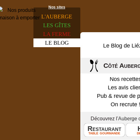
Nos sites
L'
AUBERGE
LES
GÎTES
LA
FERME
LE
BLOG
Le Blog de Lié
Côté Auber
Nos recette
Les avis clie
Pub & revue de 
On recrute 
Découvrez l'
Auberge 
Restaurant
table gourmande
d