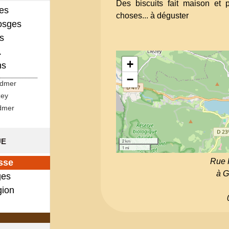
Des biscuits fait maison et p
ges
choses... à déguster
osges
s
.
+
ns
−
rdmer
zey
dmer
ue
2 km
1 mi
Rue 
sse
à G
es
gion