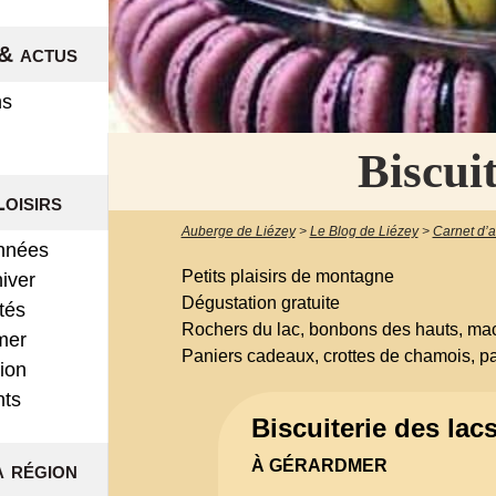
& actus
ns
Biscuit
Loisirs
Auberge de Liézey
>
Le Blog de Liézey
>
Carnet d’
nnées
Petits plaisirs de montagne
hiver
Dégustation gratuite
ités
Rochers du lac, bonbons des hauts, mac
mer
Paniers cadeaux, crottes de chamois, pa
ion
nts
Biscuiterie des lac
À GÉRARDMER
a région