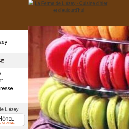
zey
ge
s
nt
presse
!
de Liézey
Hôtel
e charme