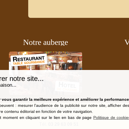
Notre auberge
V
r notre site...
aison...
vous garantir la meilleure expérience et améliorer la performance 
peuvent : mesurer l'audience de la publicité sur notre site, afficher d
re contenu éditorial en fonction de votre navigation.
9, route de Saucefaing, 88400 Liézey
(Vosges)
t moment en cliquant sur le lien en bas de page
Politique de cookie
Tél.
03 29 63 09 51