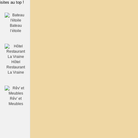
isites au top !
Bateau
l’étoile
Hôtel
Restaurant
La Vraine
Rêv’ et
Meubles