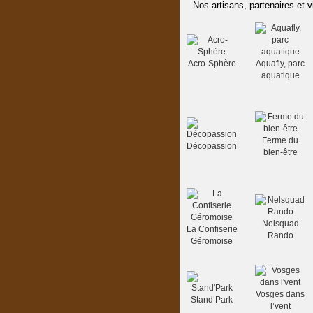
Nos artisans, partenaires et v
Acro-Sphère
Aquafly, parc
aquatique
Ferme du
Décopassion
bien-être
Nelsquad
La Confiserie
Rando
Géromoise
Vosges dans
Stand’Park
l’vent