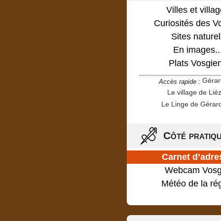
Villes et villa
Curiosités des V
Sites naturel
En images..
Plats Vosgie
Géra
Accès rapide :
Le village de Lié
Le Linge de Gérar
Côté pratiq
Carnet d’adre
Webcam Vosg
Météo de la ré