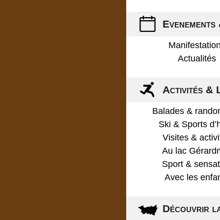
Evenements 
Manifestatio
Actualités
Activités & 
Balades & rando
Ski & Sports d’
Visites & activ
Au lac Gérard
Sport & sensat
Avec les enfa
Découvrir l