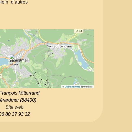
lein d’autres
©
OpenStreetMap
contributors
François Mitterrand
érardmer (88400)
Site web
06 80 37 93 32